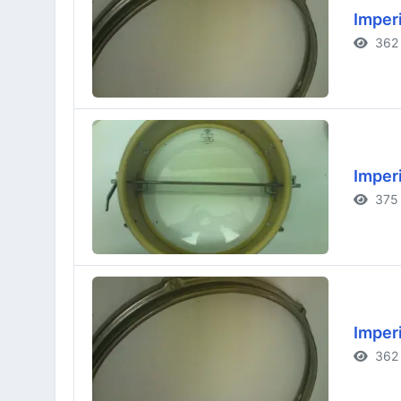
Imperi
362 
Imperi
375 
Imperi
362 