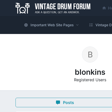
H
Important Web Site Pages
Vintage D
blonkins
Registered Users
Posts