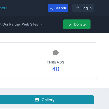
ers
Search
Log in
it Our Partner Web Sites
Donate
THREADS
40
Gallery