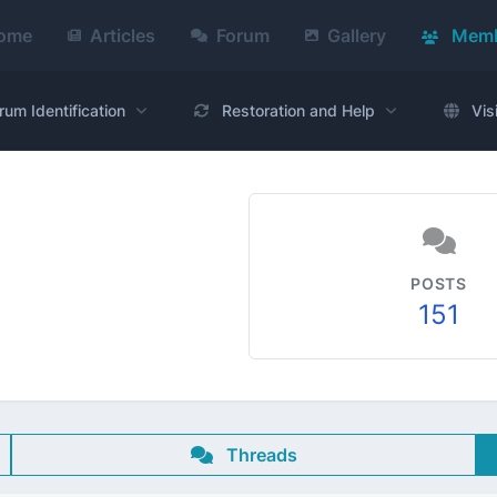
ome
Articles
Forum
Gallery
Memb
rum Identification
Restoration and Help
Vis
POSTS
151
Threads